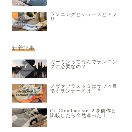
ランニングとシューズとアプ
リ
新着記事
ガーミンってなんでランニン
グに必要なの？
ノヴァブラスト５はサブ４目
指すランナー向け！？
On Cloudmonster２を前作と
比較したら全然違った！