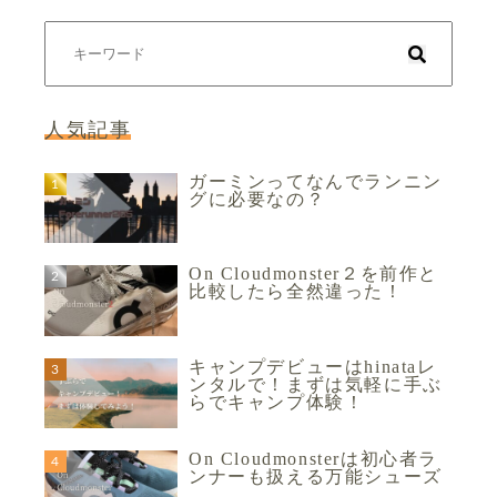
人気記事
ガーミンってなんでランニン
グに必要なの？
On Cloudmonster２を前作と
比較したら全然違った！
キャンプデビューはhinataレ
ンタルで！まずは気軽に手ぶ
らでキャンプ体験！
On Cloudmonsterは初心者ラ
ンナーも扱える万能シューズ