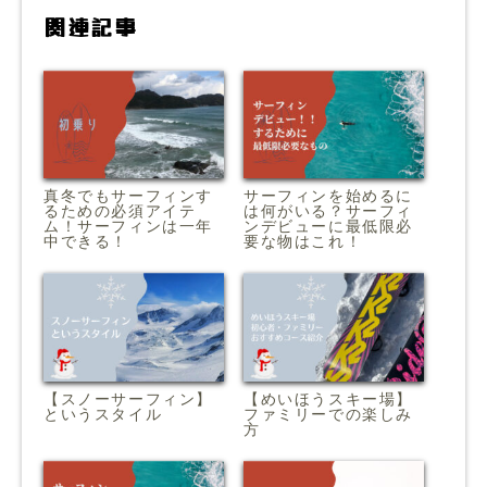
関連記事
真冬でもサーフィンす
サーフィンを始めるに
るための必須アイテ
は何がいる？サーフィ
ム！サーフィンは一年
ンデビューに最低限必
中できる！
要な物はこれ！
【スノーサーフィン】
【めいほうスキー場】
というスタイル
ファミリーでの楽しみ
方