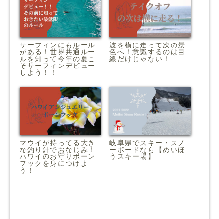
サーフィンにもルール
波を横に走って次の景
がある！世界共通ルー
色へ！意識するのは目
ルを知って今年の夏こ
線だけじゃない！
そサーフィンデビュー
しよう！！
マウイが持ってる大き
岐阜県でスキー・スノ
な釣り針でおなじみ！
ーボードなら【めいほ
ハワイのお守りボーン
うスキー場】
フックを身につけよ
う！