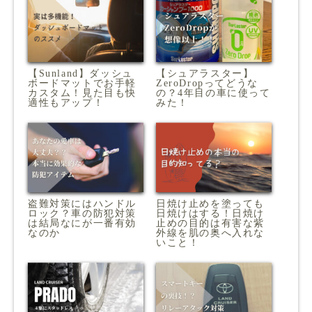
【Sunland】ダッシュ
【シュアラスター】
ボードマットでお手軽
ZeroDropってどうな
カスタム！見た目も快
の？4年目の車に使って
適性もアップ！
みた！
盗難対策にはハンドル
日焼け止めを塗っても
ロック？車の防犯対策
日焼けはする！日焼け
は結局なにが一番有効
止めの目的は有害な紫
なのか
外線を肌の奥へ入れな
いこと！