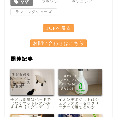
タグ
マラソン
ランニング
ランニングシューズ
TOPへ戻る
お問い合わせはこちら
関連記事
子ども部屋はベッドで
イオンデポジットはシ
はなくマットレスがお
ェアラスターゼロクリ
すすめ【モダンデコ】
ーナーで落ちるのか