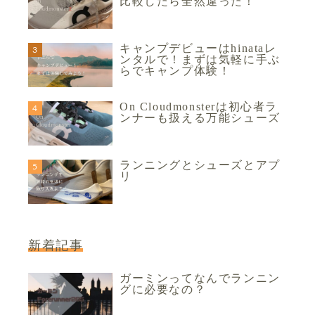
比較したら全然違った！
キャンプデビューはhinataレ
ンタルで！まずは気軽に手ぶ
らでキャンプ体験！
On Cloudmonsterは初心者ラ
ンナーも扱える万能シューズ
ランニングとシューズとアプ
リ
新着記事
ガーミンってなんでランニン
グに必要なの？