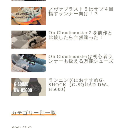
ノヴァブラスト５はサブ４目
指すランナー向け！？
On Cloudmonster２を前作と
比較したら全然違った！
On Cloudmonsterは初心者ラ
ンナーも扱える万能シューズ
ランニングにおすすめG-
SHOCK【G-SQUAD DW-
H5600】
カテゴリー別一覧
Web
(18)